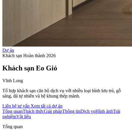
Dự án
Khách sạn
Hoàn thành 2026
Khách sạn Eo Gió
Vĩnh Long
Tổ hợp khách sạn căn hộ dịch vụ với nhiều loại hình lưu trú, gỗ
sáng, đá tự nhiên và hệ khung thép mảnh.
Liên hệ tư vấn
Xem tất cả dự án
Tổng quan
Thách thức
Giải pháp
Thông tin
Dịch vụ
Hình ảnh
Trải
nghiệm
Vật liệu
Tổng quan