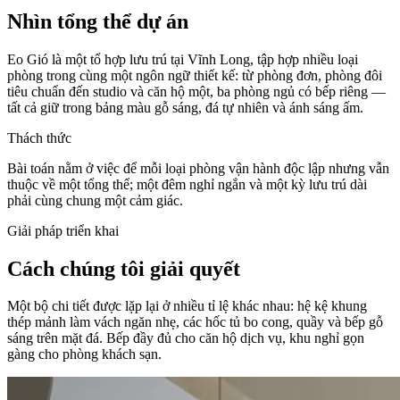
Nhìn tổng thể dự án
Eo Gió là một tổ hợp lưu trú tại Vĩnh Long, tập hợp nhiều loại
phòng trong cùng một ngôn ngữ thiết kế: từ phòng đơn, phòng đôi
tiêu chuẩn đến studio và căn hộ một, ba phòng ngủ có bếp riêng —
tất cả giữ trong bảng màu gỗ sáng, đá tự nhiên và ánh sáng ấm.
Thách thức
Bài toán nằm ở việc để mỗi loại phòng vận hành độc lập nhưng vẫn
thuộc về một tổng thể; một đêm nghỉ ngắn và một kỳ lưu trú dài
phải cùng chung một cảm giác.
Giải pháp triển khai
Cách chúng tôi giải quyết
Một bộ chi tiết được lặp lại ở nhiều tỉ lệ khác nhau: hệ kệ khung
thép mảnh làm vách ngăn nhẹ, các hốc tủ bo cong, quầy và bếp gỗ
sáng trên mặt đá. Bếp đầy đủ cho căn hộ dịch vụ, khu nghỉ gọn
gàng cho phòng khách sạn.